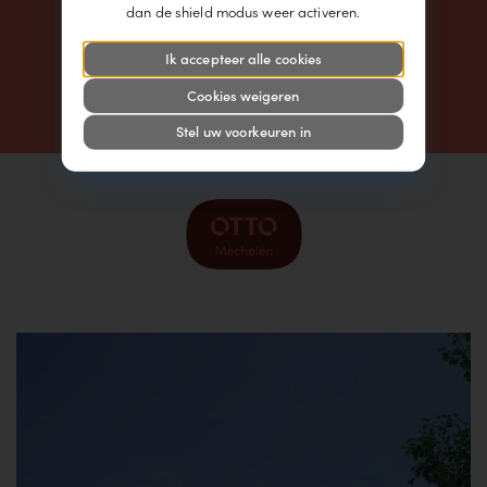
dan de shield modus weer activeren.
Contact
Ik accepteer alle cookies
Duurzaam wonen
Cookies weigeren
Bouwevolutie
Stel uw voorkeuren in