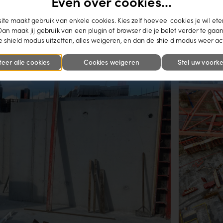
Even over cookies...
te maakt gebruik van enkele cookies. Kies zelf hoeveel cookies je wil ete
Dan maak jij gebruik van een plugin of browser die je belet verder te gaan
 shield modus uitzetten, alles weigeren, en dan de shield modus weer ac
teer alle cookies
Cookies weigeren
Stel uw voorke