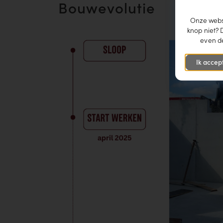
Bouwevolutie
Onze websi
knop niet? 
even de
Ik accep