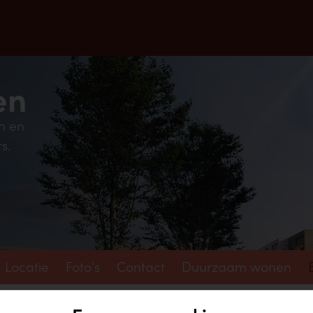
en
n en
s.
Locatie
Foto's
Contact
Duurzaam wonen