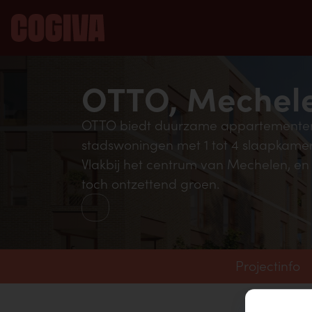
OTTO, Mechel
OTTO biedt duurzame appartemente
stadswoningen met 1 tot 4 slaapkamer
Vlakbij het centrum van Mechelen, en
toch ontzettend groen.
Projectinfo