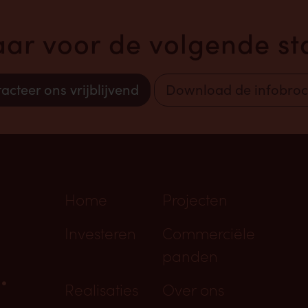
laar voor de volgende sta
acteer ons vrijblijvend
Download de infobro
Home
Projecten
Investeren
Commerciële
panden
.
Realisaties
Over ons