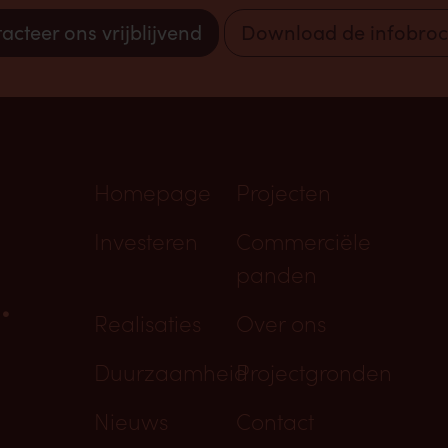
acteer ons vrijblijvend
Download de infobro
Homepage
Projecten
Investeren
Commerciële
panden
.
Realisaties
Over ons
Duurzaamheid
Projectgronden
Nieuws
Contact