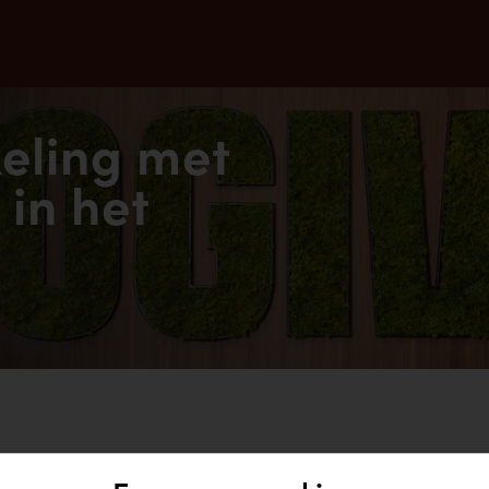
eling met
in het