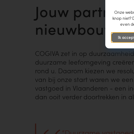
Jouw partner
Onze websi
knop niet? 
nieuwbouwpro
even de
Ik accep
COGIVA zet in op duurzaamheid.
duurzame leefomgeving creëren
rond u. Daarom kiezen we resol
van bij onze start waren we ee
vastgoed in Vlaanderen - een 
dan ooit verder doortrekken in a
“Duurzame vastgoedp