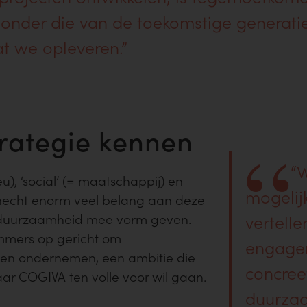
zonder die van de toekomstige generaties
dat we opleveren.”
rategie kennen
“
u), ‘social’ (= maatschappij) en
mogelij
 hecht enorm veel belang aan deze
 duurzaamheid mee vorm geven.
vertelle
immers op gericht om
engagem
nen ondernemen, een ambitie die
concree
r COGIVA ten volle voor wil gaan.
duurzaa