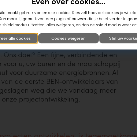
Even over cookies...
 voor duurzame
te maakt gebruik van enkele cookies. Kies zelf hoeveel cookies je wil ete
Dan maak jij gebruik van een plugin of browser die je belet verder te gaan
jecten
 shield modus uitzetten, alles weigeren, en dan de shield modus weer ac
teer alle cookies
Cookies weigeren
Stel uw voorke
 Ons doel? Een fijne, verbindende en
 voor u, uw buren en de maatschappij
uut voor duurzame energiebronnen. Al
n van de eerste BEN-ontwikkelaars van
ingeslagen weg die we vandaag meer
l onze projectontwikkeling.
rojecten ontwikkelen, is tegemoetkom