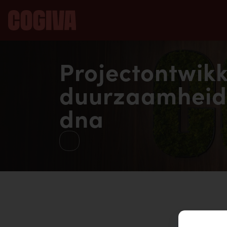
Projectontwikk
duurzaamheid 
dna