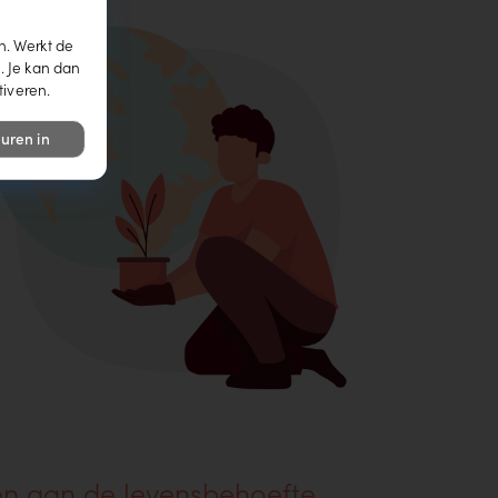
n. Werkt de
. Je kan dan
tiveren.
uren in
en aan de levensbehoefte