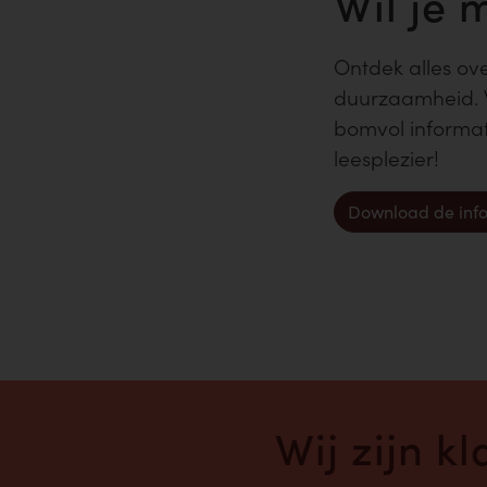
Wil je 
Ontdek alles ov
duurzaamheid. 
bomvol informat
leesplezier!
Download de info
Wij zijn k