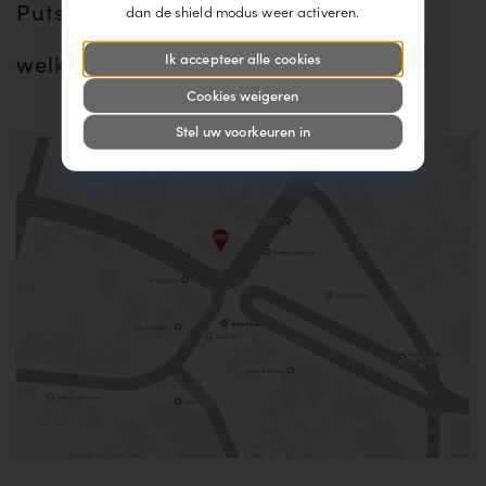
Putsebaan 50, 3140 Keerbergen
dan de shield modus weer activeren.
Ik accepteer alle cookies
welkom@cogiva.be
Cookies weigeren
Stel uw voorkeuren in