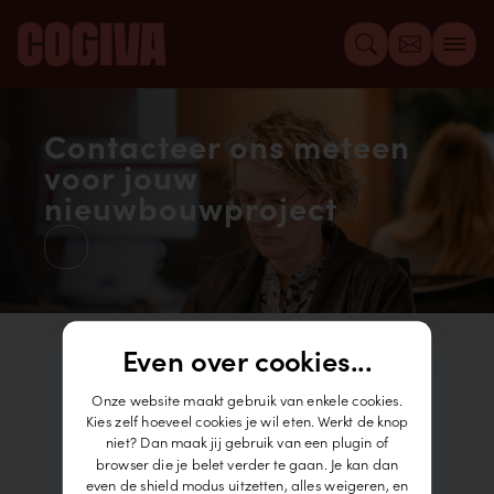
Contacteer ons meteen
voor jouw
nieuwbouwproject
Even over cookies...
Onze website maakt gebruik van enkele cookies.
Kies zelf hoeveel cookies je wil eten. Werkt de knop
niet? Dan maak jij gebruik van een plugin of
browser die je belet verder te gaan. Je kan dan
even de shield modus uitzetten, alles weigeren, en