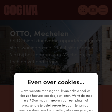
OTTO, Mechelen
OTTO biedt duurzame appartementen en
stadswoningen met 1 tot 4 slaapkamers.
Vlakbij het centrum van Mechelen, en
toch ontzettend groen.
Even over cookies...
Projectinfo
Onze website maakt gebruik van enkele cookies.
Kies zelf hoeveel cookies je wil eten. Werkt de knop
Locatie
niet? Dan maak jij gebruik van een plugin of
browser die je belet verder te gaan. Je kan dan
even de shield modus uitzetten, alles weigeren, en
Foto's