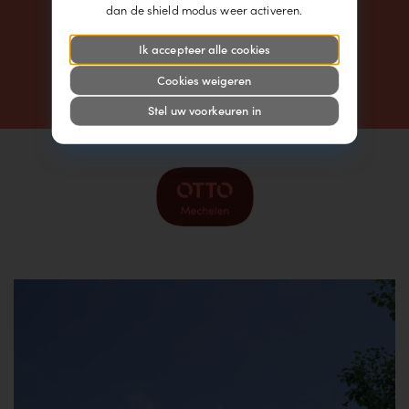
dan de shield modus weer activeren.
Contact
Ik accepteer alle cookies
Duurzaam wonen
Cookies weigeren
Bouwevolutie
Stel uw voorkeuren in