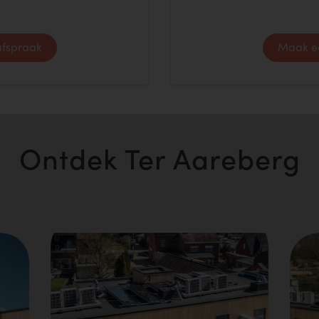
fspraak
Maak e
Ontdek Ter Aareberg