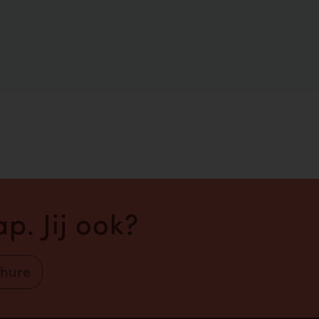
p. Jij ook?
chure