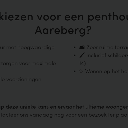
iezen voor een penthou
Aareberg?
uur met hoogwaardige
🛋️ Zeer ruime terra
🖌️ Inclusief schild
 zorgen voor maximale
14)
✨ Wonen op het ho
lle voorzieningen
jp deze unieke kans en ervaar het ultieme woongen
tacteer ons vandaag nog voor een bezoek ter plaa