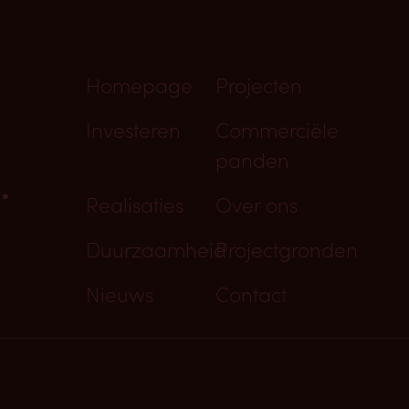
Homepage
Projecten
Investeren
Commerciële
panden
.
Realisaties
Over ons
Duurzaamheid
Projectgronden
Nieuws
Contact