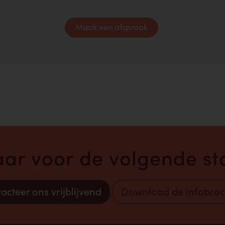
Maak een afspraak
laar voor de volgende sta
acteer ons vrijblijvend
Download de infobro