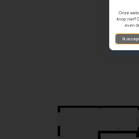
Onze websi
knop niet? 
even de
Ik accep