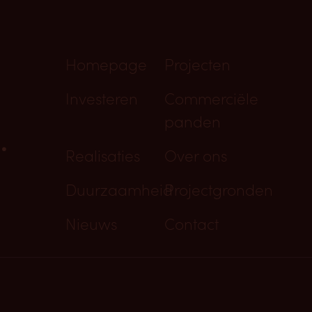
Homepage
Projecten
Investeren
Commerciële
panden
.
Realisaties
Over ons
Duurzaamheid
Projectgronden
Nieuws
Contact