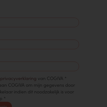
e
privacyverklaring
van COGIVA
*
 aan COGIVA om mijn gegevens door
laar indien dit noodzakelijk is voor
op
*
oogte