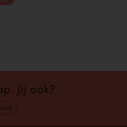
p. Jij ook?
chure