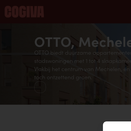
OTTO, Mechel
OTTO biedt duurzame appartemente
stadswoningen met 1 tot 4 slaapkamer
Vlakbij het centrum van Mechelen, en
toch ontzettend groen.