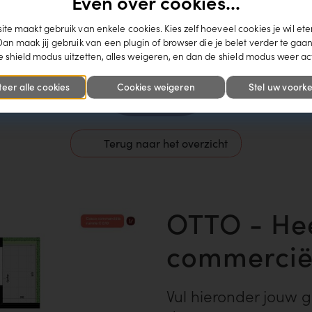
Even over cookies...
te maakt gebruik van enkele cookies. Kies zelf hoeveel cookies je wil ete
Dan maak jij gebruik van een plugin of browser die je belet verder te gaan
 shield modus uitzetten, alles weigeren, en dan de shield modus weer ac
teer alle cookies
Cookies weigeren
Stel uw voorke
Terug naar het overzicht
OTTO - He
commerciël
Vul hieronder jouw 