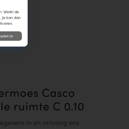
n. Werkt de
. Je kan dan
tiveren.
uren in
ermoes Casco
e ruimte C 0.10
gegevens in en ontvang ons