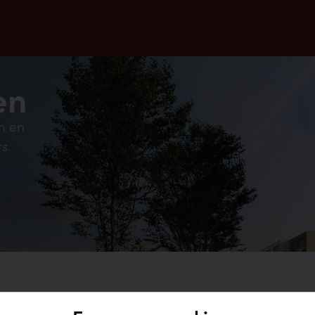
en
n en
s.