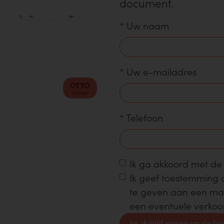
document.
*
Uw naam
*
Uw e-mailadres
*
Telefoon
Ik ga akkoord met d
Ik geef toestemming
te geven aan een make
een eventuele verko
Ja, ik blijf graag op de h