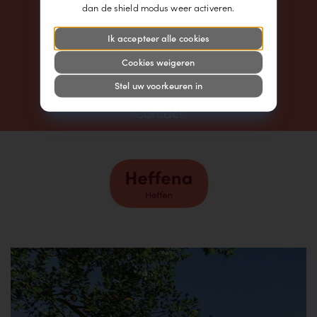
Projectinfo
dan de shield modus weer activeren.
Locatie
Ik accepteer alle cookies
Foto's
Cookies weigeren
Plannen
Stel uw voorkeuren in
Contact