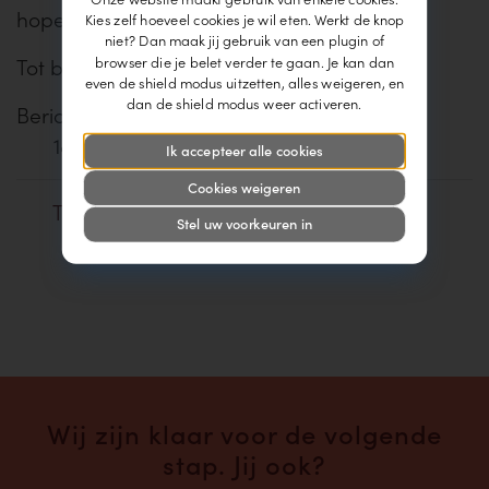
hopen het van harte.
Kies zelf hoeveel cookies je wil eten. Werkt de knop
niet? Dan maak jij gebruik van een plugin of
browser die je belet verder te gaan. Je kan dan
Tot binnenkort!
even de shield modus uitzetten, alles weigeren, en
dan de shield modus weer activeren.
Bericht gepubliceerd op
18 mei 2026
Ik accepteer alle cookies
Cookies weigeren
Terug naar het overzicht
Stel uw voorkeuren in
Wij zijn klaar voor de volgende
stap. Jij ook?