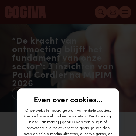
“De kracht van
ontmoeting blijft het
fundament van onze
sector”: 3 inzichten van
Paul Cordier na MIPIM
2026
Even over cookies...
Onze website maakt gebruik van enkele cookies.
Kies zelf hoeveel cookies je wil eten. Werkt de knop
niet? Dan maak jij gebruik van een plugin of
browser die je belet verder te gaan. Je kan dan
even de shield modus uitzetten, alles weigeren, en